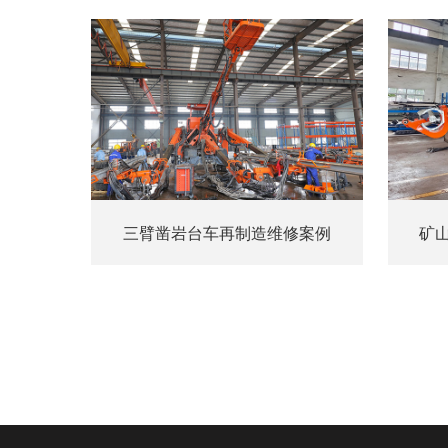
三臂凿岩台车再制造维修案例
矿